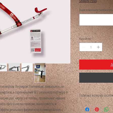
Shipping Policy
Ваши пожелания (необязател
Количество
*
Д
 экспертом Леонидом Плетневым. Уникальное, не
енировок и соревнований БЕЗ реального партнера в
Политика возврата плате
озицию рук, корпуса и головы, правильные навыки
него пространства позиции, выносливость и
Архитектор и производит
ффект реального физического взаимодействия с
возврат средств в случае