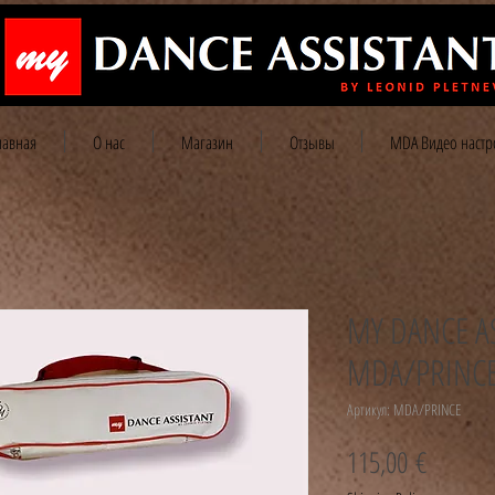
лавная
О нас
Магазин
Отзывы
MDA Видео настр
MY DANCE A
MDA/PRINCE 
Артикул: MDA/PRINCE
Цена
115,00 €