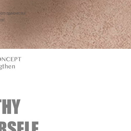
ного одиночества!
цев!
.