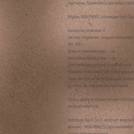
партнером. Применяется для любых стилей
Модель MDA/PRINCE
(коллекция
Royal Clas
Количество сегментов: 4
Система соединения: складная телескопиче
Вес: 450 г
Длина в сложенном виде: -- см
Диапазон рабочей длины: -- см
Цвет трубки/держателей: белый/красный
Комплект: телескопическая трубка, держат
сумка, инструкция по эксплуатации, упаков
Доставка: см. информацию при покупке
Cтаньте одним из первых обладателей рев
имеющего аналогов.
Коллекция Royal Classic включает модели
женщин),
MDA/PRINCESS
(для мальчиков)
нашем интернет-магазине.