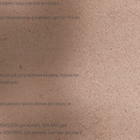
 парного танца и уровня мастерства.
Оформление возврата пла
обращения покупателя на 
sic
) предназначена
для девочек
(рост до ~155 см).
office@mydanceassistant.
В письме должны быть ука
ская
ели для рук, регулировочный ремень, переносная
очный пакет
олюционного приспособления для танцев, не
MDA/QUEEN
(для мужчин),
MDA/KING
(для
 и
MDA/PRINCE
(для девочек). Они также доступны в