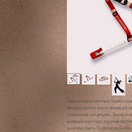
Создан всемирно известным танцевальным
имеющее аналогов приспособление для тр
танцевальном зале или дома. Тренирует п
взаимодействия в паре, ощущение внутрен
мышечную память. Профилактика ошибок. Э