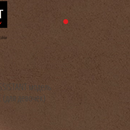
ойки
SSISTANT модель
(для девочек)