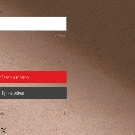
ьно)
0/500
обавить в корзину
Купить сейчас
жей
ель тренажераЛеонид Плетнев гарантирует
 невозможности доставки товара.