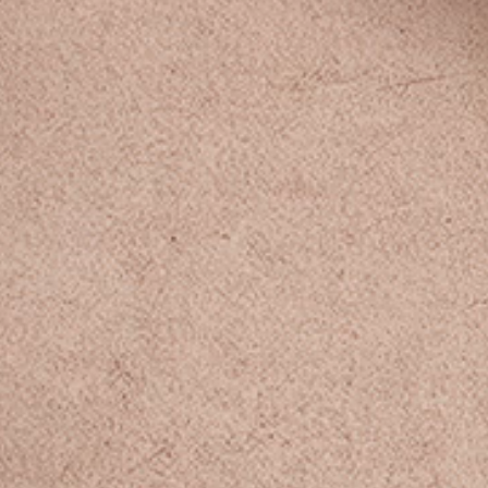
тежа осуществляется путем личного
электронную почту:
com
заны детали заказа.